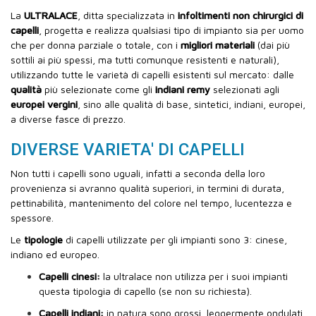
La
ULTRALACE
, ditta specializzata in
infoltimenti non chirurgici di
capelli
, progetta e realizza qualsiasi tipo di impianto sia per uomo
che per donna parziale o totale, con i
migliori materiali
(dai più
sottili ai più spessi, ma tutti comunque resistenti e naturali),
utilizzando tutte le varietà di capelli esistenti sul mercato: dalle
qualità
più selezionate come gli
indiani remy
selezionati agli
europei vergini
, sino alle qualità di base, sintetici, indiani, europei,
a diverse fasce di prezzo.
DIVERSE VARIETA' DI CAPELLI
Non tutti i capelli sono uguali, infatti a seconda della loro
provenienza si avranno qualità superiori, in termini di durata,
pettinabilità, mantenimento del colore nel tempo, lucentezza e
spessore.
Le
tipologie
di capelli utilizzate per gli impianti sono 3: cinese,
indiano ed europeo.
Capelli cinesi:
la ultralace non utilizza per i suoi impianti
questa tipologia di capello (se non su richiesta).
Capelli indiani:
in natura sono grossi, leggermente ondulati