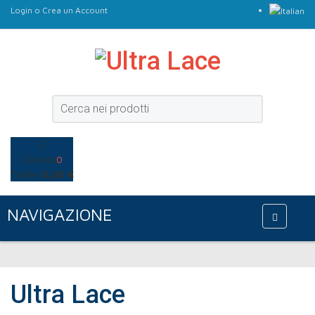
Login
o
Crea un Account
Carrello
0
Totale:
0,00 €
NAVIGAZIONE
Ultra Lace