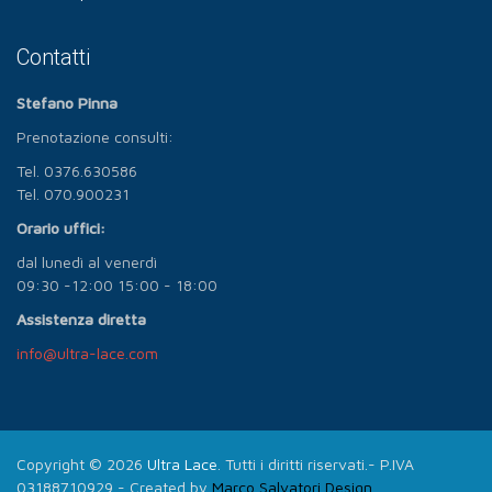
Contatti
Stefano Pinna
Prenotazione consulti:
Tel. 0376.630586
Tel. 070.900231
Orario uffici:
dal lunedì al venerdì
09:30 -12:00 15:00 - 18:00
Assistenza diretta
info@ultra-lace.com
Copyright © 2026
Ultra Lace
. Tutti i diritti riservati.- P.IVA
03188710929 - Created by
Marco Salvatori Design.